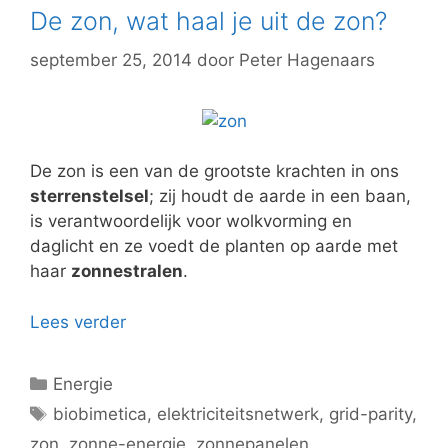
De zon, wat haal je uit de zon?
september 25, 2014
door
Peter Hagenaars
De zon is een van de grootste krachten in ons
sterrenstelsel
; zij houdt de aarde in een baan,
is verantwoordelijk voor wolkvorming en
daglicht en ze voedt de planten op aarde met
haar
zonnestralen
.
Lees verder
Categorieën
Energie
Tags
biobimetica
,
elektriciteitsnetwerk
,
grid-parity
,
zon
,
zonne-energie
,
zonnepanelen
,