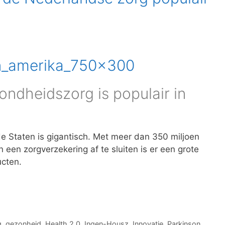
ndheidszorg is populair in
e Staten is gigantisch. Met meer dan 350 miljoen
jn een zorgverzekering af te sluiten is er een grote
ucten.
g
,
gezonheid
,
Health 2.0
,
Ingen-Housz
,
Innovatie
,
Parkinson
,