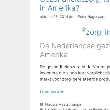
in Amerika?
oktober 18, 2014
door
Peter Hagenaars
De Nederlandse gezo
Amerika
De gezondheidszorg in de Verenigd
inwoners die sinds kort verplicht zi
markt voor zorg-gerelateerde prod
Lees verder
Categorieën
Nieuwe Maatschappij
Tags
bio-ritme
,
Bootcamp
,
gezondheidszor