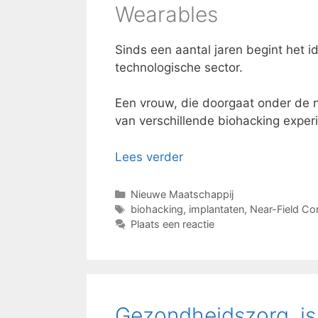
Wearables
Sinds een aantal jaren begint het 
technologische sector.
Een vrouw, die doorgaat onder de n
van verschillende biohacking experi
Lees verder
Categorieën
Nieuwe Maatschappij
Tags
biohacking
,
implantaten
,
Near-Field C
Plaats een reactie
Gezondheidszorg, is