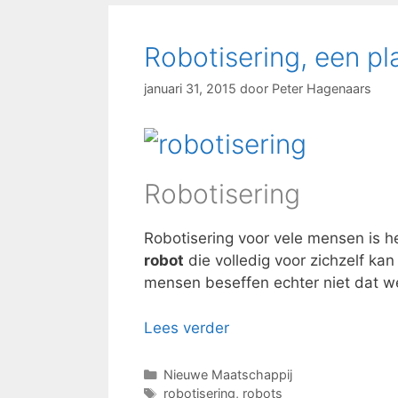
Robotisering, een pl
januari 31, 2015
door
Peter Hagenaars
Robotisering
Robotisering voor vele mensen is het
robot
die volledig voor zichzelf k
mensen beseffen echter niet dat we 
Lees verder
Categorieën
Nieuwe Maatschappij
Tags
robotisering
,
robots