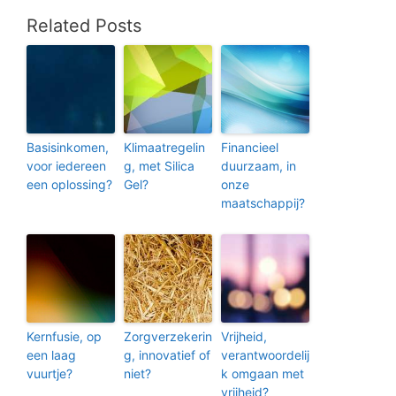
Related Posts
Basisinkomen,
Klimaatregelin
Financieel
voor iedereen
g, met Silica
duurzaam, in
een oplossing?
Gel?
onze
maatschappij?
Kernfusie, op
Zorgverzekerin
Vrijheid,
een laag
g, innovatief of
verantwoordelij
vuurtje?
niet?
k omgaan met
vrijheid?