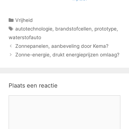
Categorieën
Vrijheid
Tags
autotechnologie
,
brandstofcellen
,
prototype
,
waterstofauto
Zonnepanelen, aanbeveling door Kema?
Zonne-energie, drukt energieprijzen omlaag?
Plaats een reactie
Reactie