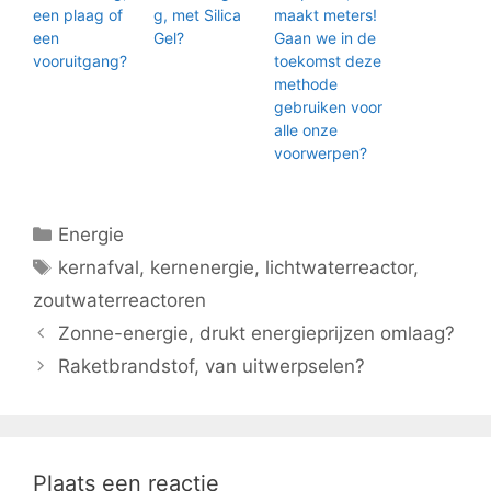
een plaag of
g, met Silica
maakt meters!
een
Gel?
Gaan we in de
vooruitgang?
toekomst deze
methode
gebruiken voor
alle onze
voorwerpen?
Categorieën
Energie
Tags
kernafval
,
kernenergie
,
lichtwaterreactor
,
zoutwaterreactoren
Zonne-energie, drukt energieprijzen omlaag?
Raketbrandstof, van uitwerpselen?
Plaats een reactie