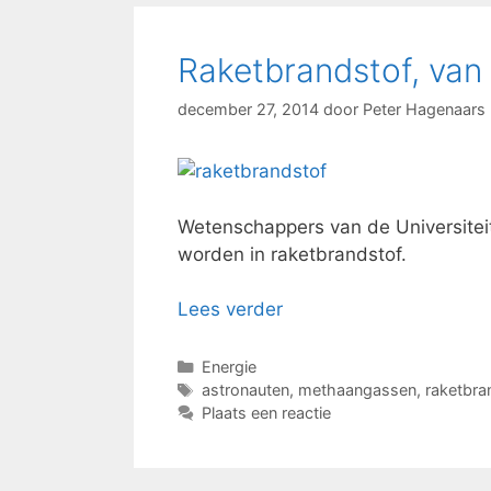
Raketbrandstof, van
december 27, 2014
door
Peter Hagenaars
Wetenschappers van de Universiteit
worden in raketbrandstof.
Lees verder
Categorieën
Energie
Tags
astronauten
,
methaangassen
,
raketbra
Plaats een reactie