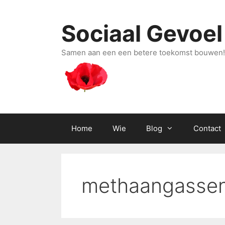
Ga
naar
Sociaal Gevoel
de
inhoud
Samen aan een een betere toekomst bouwen!
Home
Wie
Blog
Contact
methaangasse