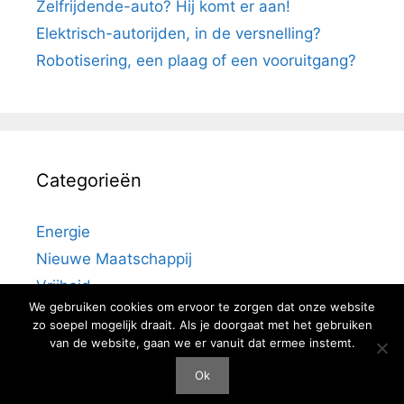
Zelfrijdende-auto? Hij komt er aan!
Elektrisch-autorijden, in de versnelling?
Robotisering, een plaag of een vooruitgang?
Categorieën
Energie
Nieuwe Maatschappij
Vrijheid
We gebruiken cookies om ervoor te zorgen dat onze website
zo soepel mogelijk draait. Als je doorgaat met het gebruiken
van de website, gaan we er vanuit dat ermee instemt.
Ok
© 2026 Sociaal Gevoel
• Gebouwd met
GeneratePress