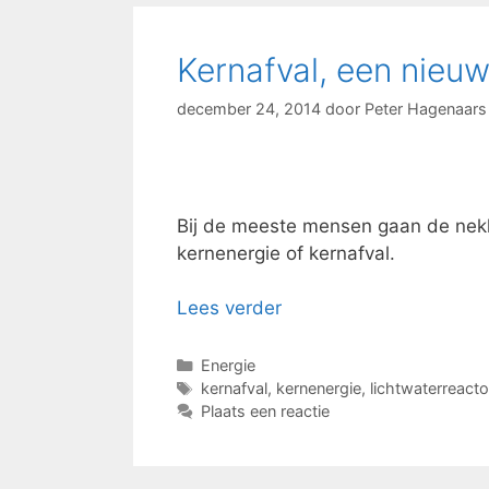
Kernafval, een nieu
december 24, 2014
door
Peter Hagenaars
Bij de meeste mensen gaan de nekh
kernenergie of kernafval.
Lees verder
Categorieën
Energie
Tags
kernafval
,
kernenergie
,
lichtwaterreacto
Plaats een reactie