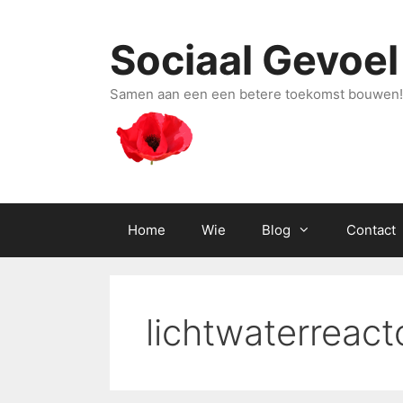
Ga
naar
Sociaal Gevoel
de
inhoud
Samen aan een een betere toekomst bouwen!
Home
Wie
Blog
Contact
lichtwaterreact