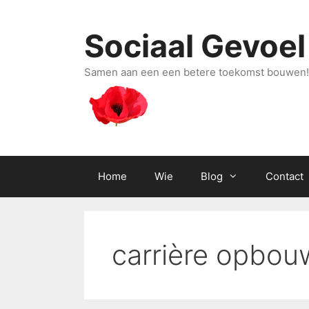
Ga
naar
Sociaal Gevoel
de
inhoud
Samen aan een een betere toekomst bouwen!
Home
Wie
Blog
Contact
carrière opbo