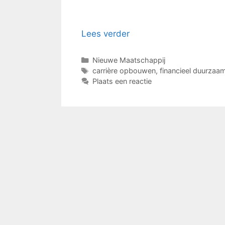
Lees verder
Categorieën
Nieuwe Maatschappij
Tags
carrière opbouwen
,
financieel duurzaa
Plaats een reactie