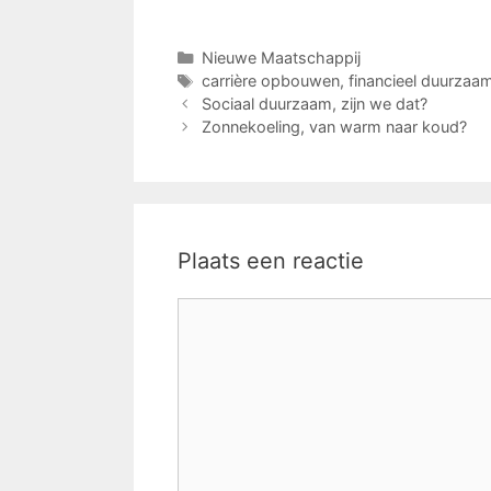
Categorieën
Nieuwe Maatschappij
Tags
carrière opbouwen
,
financieel duurzaa
Sociaal duurzaam, zijn we dat?
Zonnekoeling, van warm naar koud?
Plaats een reactie
Reactie