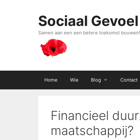
Ga
naar
Sociaal Gevoel
de
inhoud
Samen aan een een betere toekomst bouwen!
Home
Wie
Blog
Contact
Financieel duu
maatschappij?