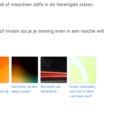
ë of misschien zelfs in de Verenigde staten.
tof vinden als je je mening even in een reactie wilt
Kernfusie, op een
Revolutie van
Groen-autorijden,
oor de
laag vuurtje?
Nederland!
iets voor u? Bent
u er klaar voor?