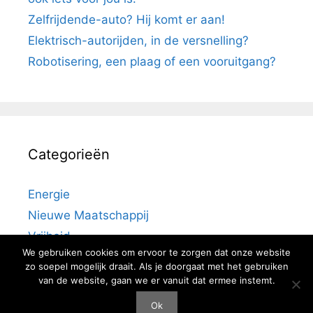
Zelfrijdende-auto? Hij komt er aan!
Elektrisch-autorijden, in de versnelling?
Robotisering, een plaag of een vooruitgang?
Categorieën
Energie
Nieuwe Maatschappij
Vrijheid
We gebruiken cookies om ervoor te zorgen dat onze website
zo soepel mogelijk draait. Als je doorgaat met het gebruiken
van de website, gaan we er vanuit dat ermee instemt.
Ok
© 2026 Sociaal Gevoel
• Gebouwd met
GeneratePress