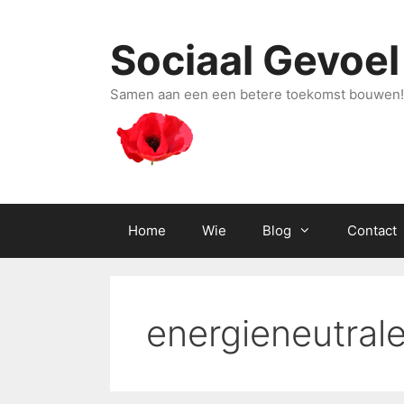
Ga
naar
Sociaal Gevoel
de
inhoud
Samen aan een een betere toekomst bouwen!
Home
Wie
Blog
Contact
energieneutral