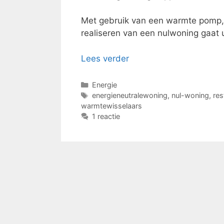
Met gebruik van een warmte pomp, 
realiseren van een nulwoning gaat 
Lees verder
Categorieën
Energie
Tags
energieneutralewoning
,
nul-woning
,
re
warmtewisselaars
1 reactie