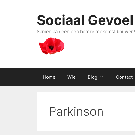
Ga
naar
Sociaal Gevoel
de
inhoud
Samen aan een een betere toekomst bouwen!
Home
Wie
Blog
Contact
Parkinson