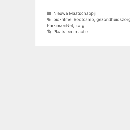
Categorieën
Nieuwe Maatschappij
Tags
bio-ritme
,
Bootcamp
,
gezondheidszor
ParkinsonNet
,
zorg
Plaats een reactie