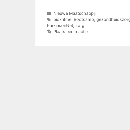
Categorieën
Nieuwe Maatschappij
Tags
bio-ritme
,
Bootcamp
,
gezondheidszor
ParkinsonNet
,
zorg
Plaats een reactie