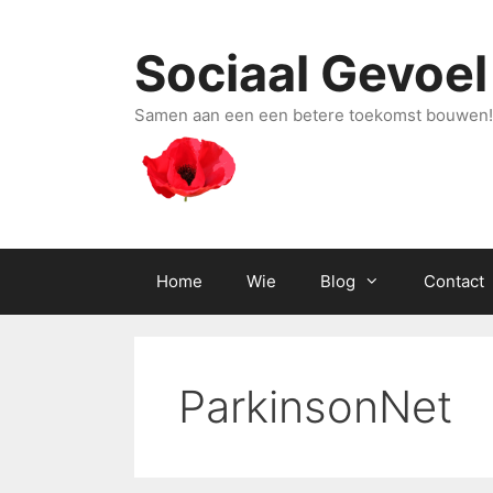
Ga
naar
Sociaal Gevoel
de
inhoud
Samen aan een een betere toekomst bouwen!
Home
Wie
Blog
Contact
ParkinsonNet