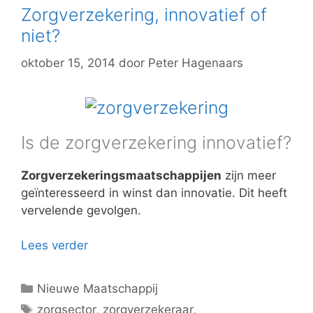
Zorgverzekering, innovatief of
niet?
oktober 15, 2014
door
Peter Hagenaars
Is de zorgverzekering innovatief?
Zorgverzekeringsmaatschappijen
zijn meer
geïnteresseerd in winst dan innovatie. Dit heeft
vervelende gevolgen.
Lees verder
Categorieën
Nieuwe Maatschappij
Tags
zorgsector
,
zorgverzekeraar
,