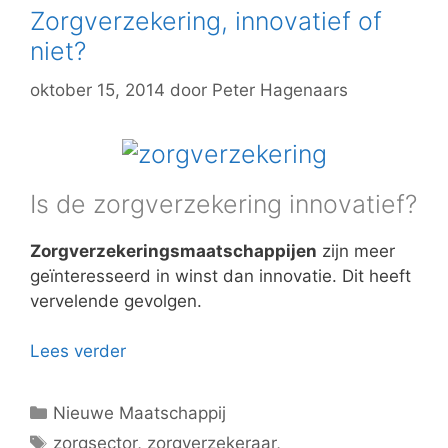
Zorgverzekering, innovatief of
niet?
oktober 15, 2014
door
Peter Hagenaars
Is de zorgverzekering innovatief?
Zorgverzekeringsmaatschappijen
zijn meer
geïnteresseerd in winst dan innovatie. Dit heeft
vervelende gevolgen.
Lees verder
Categorieën
Nieuwe Maatschappij
Tags
zorgsector
,
zorgverzekeraar
,