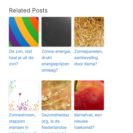
Related Posts
De zon, wat
Zonne-energie,
Zonnepanelen,
haal je uit de
drukt
aanbeveling
zon?
energieprijzen
door Kema?
omlaag?
Zonnestroom,
Gezondheidsz
Kernafval, een
stappen
org, is de
nieuwe
mensen in
Nederlandse
toekomst?