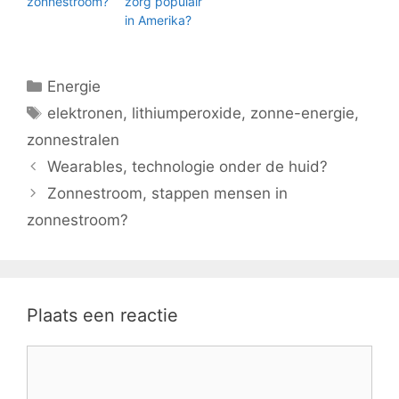
zonnestroom?
zorg populair
in Amerika?
Categorieën
Energie
Tags
elektronen
,
lithiumperoxide
,
zonne-energie
,
zonnestralen
Wearables, technologie onder de huid?
Zonnestroom, stappen mensen in
zonnestroom?
Plaats een reactie
Reactie